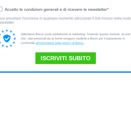
Accetto le condizioni generali e di ricevere le newsletter
uoi annullare l'iscrizione in qualsiasi momento utilizzando il link incluso nella nostr
ewsletter.
Utilizziamo Brevo come piattaforma di marketing. Inviando questo modulo, accetti
che i dati personali da te forniti vengano trasferiti a Brevo per il trattamento in
conformità
all'Informativa sulla privacy di Brevo.
ISCRIVITI SUBITO